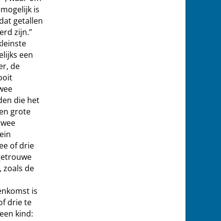
mogelijk is
dat getallen
rd zijn.”
leinste
lijks een
er, de
ooit
twee
en die het
en grote
 twee
ein
e of drie
getrouwe
 zoals de
enkomst is
f drie te
een kind: