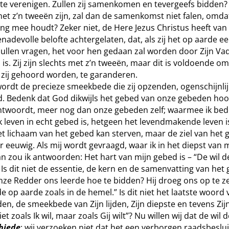
e verenigen. Zullen zij samenkomen en tevergeefs bidden?
met z’n tweeën zijn, zal dan de samenkomst niet falen, omda
ng mee houdt? Zeker niet, de Here Jezus Christus heeft van
nadevolle belofte achtergelaten, dat, als zij het op aarde ee
 zullen vragen, het voor hen gedaan zal worden door Zijn Vad
is. Zij zijn slechts met z’n tweeën, maar dit is voldoende o
t zij gehoord worden, te garanderen.
ordt de precieze smeekbede die zij opzenden, ogenschijnlij
. Bedenk dat God dikwijls het gebed van onze gebeden hoo
twoordt, meer nog dan onze gebeden zelf; waarmee ik bedo
jk leven in echt gebed is, hetgeen het levendmakende leven 
t lichaam van het gebed kan sterven, maar de ziel van het g
or eeuwig. Als mij wordt gevraagd, waar ik in het diepst van 
an zou ik antwoorden: Het hart van mijn gebed is – “De wil 
 Is dit niet de essentie, de kern en de samenvatting van het
e Redder ons leerde hoe te bidden? Hij droeg ons op te z
e op aarde zoals in de hemel.” Is dit niet het laatste woord 
en, de smeekbede van Zijn lijden, Zijn diepste en tevens Zi
iet zoals Ik wil, maar zoals Gij wilt”? Nu willen wij dat de wil 
hiede
: wij verzoeken niet dat het een verborgen raadsbesluit 