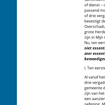
of dienst –
passend mog
of drie ver
bevestigt 
Overschadu
grote Herde
zijn in Mij
Nu, ten eer
niet essenti
zeer essenti
bemoedigen
I. Ten eers
Al vanaf he
drie vergade
gemeente da
zijn van he
een aanzien
oefening. M