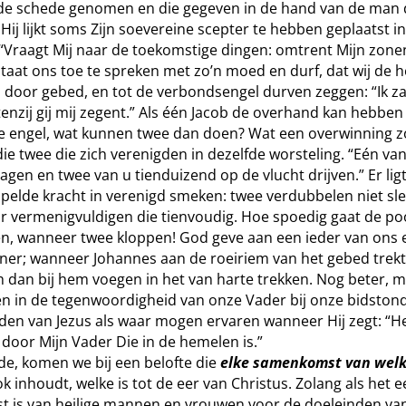
 de schede genomen en die gegeven in de hand van de man 
 Hij lijkt soms Zijn soevereine scepter te hebben geplaatst i
“Vraagt Mij naar de toekomstige dingen: omtrent Mijn zonen
j staat ons toe te spreken met zo’n moed en durf, dat wij de 
door gebed, en tot de verbondsengel durven zeggen: “Ik zal
tenzij gij mij zegent.” Als één Jacob de overhand kan hebben
e engel, wat kunnen twee dan doen? Wat een overwinning z
ie twee die zich verenigden in dezelfde worsteling. “Eén van
agen en twee van u tienduizend op de vlucht drijven.” Er lig
elde kracht in verenigd smeken: twee verdubbelen niet sle
r vermenigvuldigen die tienvoudig. Hoe spoedig gaat de po
n, wanneer twee kloppen! God geve aan een ieder van ons 
er; wanneer Johannes aan de roeiriem van het gebed trekt,
h dan bij hem voegen in het van harte trekken. Nog beter, 
ven in de tegenwoordigheid van onze Vader bij onze bidston
den van Jezus als waar mogen ervaren wanneer Hij zegt: “He
door Mijn Vader Die in de hemelen is.”
de, komen we bij een belofte die
elke samenkomst van welk
k inhoudt, welke is tot de eer van Christus. Zolang als het 
 is van heilige mannen en vrouwen voor de doeleinden van