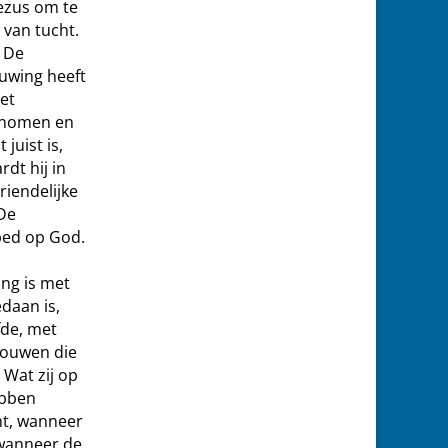
ezus om te
 van tucht.
 De
huwing heeft
et
genomen en
juist is,
rdt hij in
riendelijke
 De
ebed op God.
ing is met
edaan is,
fde, met
rouwen die
 Wat zij op
ebben
ht, wanneer
wanneer de