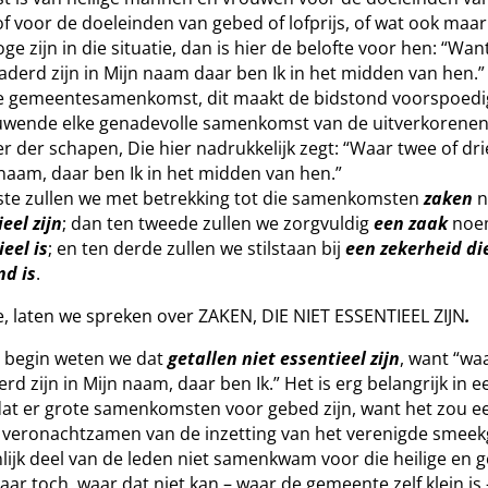
 of voor de doeleinden van gebed of lofprijs, of wat ook maa
e zijn in die situatie, dan is hier de belofte voor hen: “Wa
gaderd zijn in Mijn naam daar ben Ik in het midden van hen.”
de gemeentesamenkomst, dit maakt de bidstond voorspoedi
wende elke genadevolle samenkomst van de uitverkorenen 
r der schapen, Die hier nadrukkelijk zegt: “Waar twee of dr
n naam, daar ben Ik in het midden van hen.”
ste zullen we met betrekking tot die samenkomsten
zaken
n
eel zijn
; dan ten tweede zullen we zorgvuldig
een zaak
noe
eel is
; en ten derde zullen we stilstaan bij
een zekerheid di
d is
.
te, laten we spreken over ZAKEN, DIE NIET ESSENTIEEL ZIJN
.
t begin weten we dat
getallen niet essentieel zijn
, want “wa
rd zijn in Mijn naam, daar ben Ik.” Het is erg belangrijk in e
t er grote samenkomsten voor gebed zijn, want het zou ee
t veronachtzamen van de inzetting van het verenigde smeek
lijk deel van de leden niet samenkwam voor die heilige en
aar toch, waar dat niet kan – waar de gemeente zelf klein is