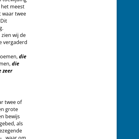
r het meest
nt waar twee
 Dit
g.
zien wij de
ie vergaderd
oemen,
die
men,
die
e zeer
ar twee of
en grote
n bewijs
gebed, als
 gezegende
 – , waar om