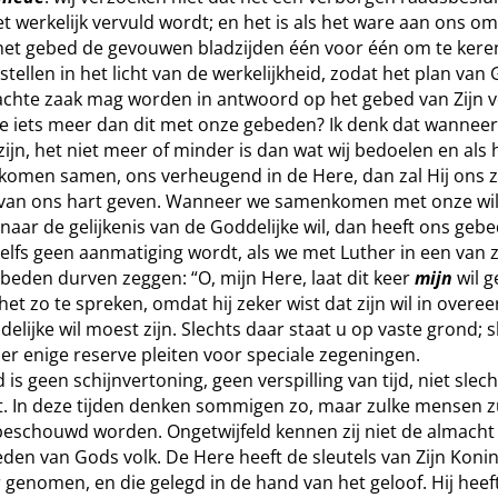
t werkelijk vervuld wordt; en het is als het ware aan ons o
het gebed de gevouwen bladzijden één voor één om te kere
stellen in het licht van de werkelijkheid, zodat het plan van
chte zaak mag worden in antwoord op het gebed van Zijn v
e iets meer dan dit met onze gebeden? Ik denk dat wannee
ijn, het niet meer of minder is dan wat wij bedoelen en als h
 komen samen, ons verheugend in de Here, dan zal Hij ons z
van ons hart geven. Wanneer we samenkomen met onze wil,
s naar de gelijkenis van de Goddelijke wil, dan heeft ons geb
zelfs geen aanmatiging wordt, als we met Luther in een van z
eden durven zeggen: “O, mijn Here, laat dit keer
mijn
wil g
het zo te spreken, omdat hij zeker wist dat zijn wil in over
elijke wil moest zijn. Slechts daar staat u op vaste grond; s
r enige reserve pleiten voor speciale zegeningen.
 is geen schijnvertoning, geen verspilling van tijd, niet sle
 In deze tijden denken sommigen zo, maar zulke mensen z
 beschouwd worden. Ongetwijfeld kennen zij niet de almacht d
en van Gods volk. De Here heeft de sleutels van Zijn Konink
genomen, en die gelegd in de hand van het geloof. Hij heeft