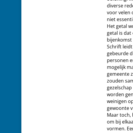
diverse red
voor velen 
niet essent
Het getal w
getal is da
bijenkomst 
Schrift lei
gebeurde do
personen en
mogelijk ma
gemeente zo
zouden same
gezelschap 
worden gen
weinigen op
gewoonte v
Maar toch, 
om bij elkaa
vormen. Een