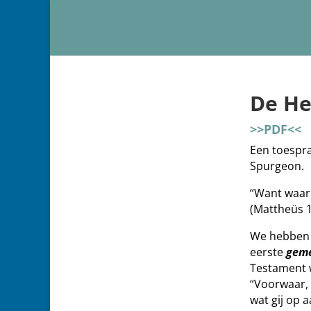
De He
>>PDF<<
Een toespr
Spurgeon.
“Want waar 
(Mattheüs 1
We hebben i
eerste
gem
Testament 
“Voorwaar, I
wat gij op 