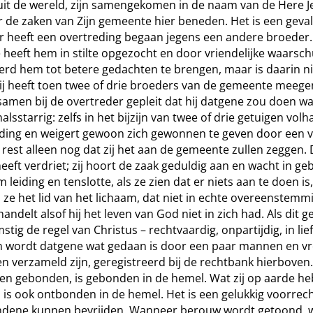
it de wereld, zijn samengekomen in de naam van de Here J
 de zaken van Zijn gemeente hier beneden. Het is een geval
 heeft een overtreding begaan jegens een andere broeder.
heeft hem in stilte opgezocht en door vriendelijke waarsc
erd hem tot betere gedachten te brengen, maar is daarin ni
Hij heeft toen twee of drie broeders van de gemeente mee
amen bij de overtreder gepleit dat hij datgene zou doen wat 
halsstarrig: zelfs in het bijzijn van twee of drie getuigen volha
eding en weigert gewoon zich gewonnen te geven door een v
 rest alleen nog dat zij het aan de gemeente zullen zeggen.
eft verdriet; zij hoort de zaak geduldig aan en wacht in g
m leiding en tenslotte, als ze zien dat er niets aan te doen is,
 ze het lid van het lichaam, dat niet in echte overeenstemm
handelt alsof hij het leven van God niet in zich had. Als dit g
tig de regel van Christus – rechtvaardig, onpartijdig, in lie
n wordt datgene wat gedaan is door een paar mannen en v
n verzameld zijn, geregistreerd bij de rechtbank hierboven.
en gebonden, is gebonden in de hemel. Wat zij op aarde h
is ook ontbonden in de hemel. Het is een gelukkig voorrec
ondene kunnen bevrijden. Wanneer berouw wordt getoond, 