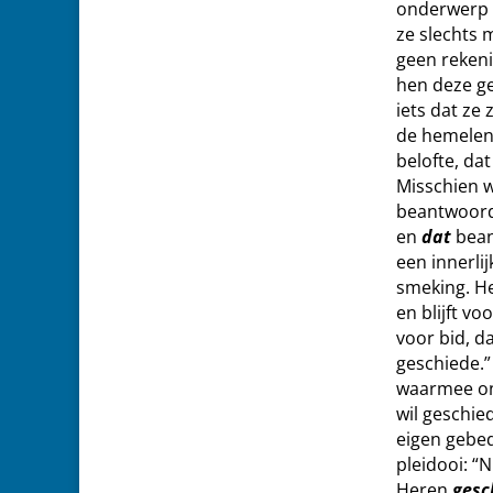
onderwerp t
ze slechts 
geen rekeni
hen deze ge
iets dat ze
de hemelen 
belofte, da
Misschien w
beantwoord
en
dat
bean
een innerli
smeking. He
en blijft vo
voor bid, d
geschiede.”
waarmee onz
wil geschied
eigen gebed
pleidooi: “N
Heren
gesc