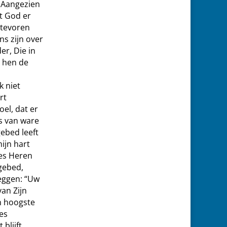
 Aangezien
t God er
 tevoren
ns zijn over
er, Die in
m hen de
k niet
rt
el, dat er
is van ware
ebed leeft
mijn hart
des Heren
 gebed,
eggen: “Uw
van Zijn
jn hoogste
des
blijft,