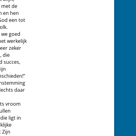
m met de
n en hen
 God een tot
olk.
r we goed
et werkelijk
eer zeker
 die
ed succes,
ijn
eschieden!”
eenstemming
lechts daar
chts vroom
ullen
ie ligt in
lijke
 Zijn