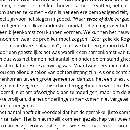
enen, die we hier niet kort hoeven samen te vatten, het niet 
om samen te komen – dan is het een erg bemoedigend feit, 
ieel zijn voor het slagen in gebed. “Waar
twee of drie
vergade
ordt genoemd. Ik veronderstel, omdat het zo ongeveer het k
t een bijeenkomst zou kunnen vormen. We kunnen het nauwe
noemen, waar de prediker moet zeggen: “Zeer geliefde Rog
dt ons naar diverse plaatsen” , zoals we hebben gehoord dat 
or een geestelijke: het was waarlijk een samenkomst van 
 dus was het binnen het aantal, en onder de omstandighed
akten dat de Here aanwezig was. Maar twee personen uit e
u een ellendig teken van achteruitgang zijn. Als er slechts
nkomen uit een grote gemeente, dan zou het een triest kl
zijn en de zegen zou misschien teruggehouden worden. Twe
oemd, niet om afwezigheid aan te moedigen, maar om de 
 te vrolijken, die het onderlinge samenkomen niet vergeten,
an sommigen is.
het aantal heeft dit voordeel dat het de gemakkelijkste sam
r te halen. Het is niet moeilijk om een gezelschap van twee o
 man en zijn vrouw: dat zijn er twee. Een man en vrouw en 