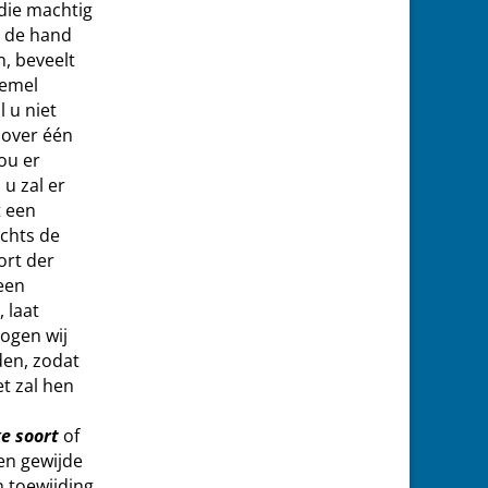
die machtig
n de hand
, beveelt
hemel
 u niet
 over één
ou er
 u zal er
t een
chts de
ort der
een
 laat
mogen wij
den, zodat
t zal hen
e soort
of
een gewijde
 toewijding