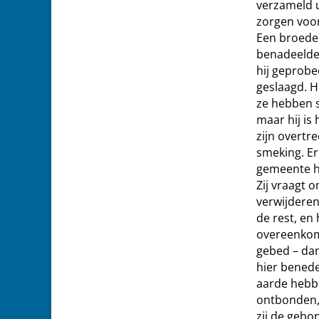
verzameld u
zorgen voor
Een broeder
benadeelde 
hij geprobe
geslaagd. 
ze hebben s
maar hij is 
zijn overtr
smeking. Er
gemeente he
Zij vraagt o
verwijderen
de rest, en 
overeenkoms
gebed – da
hier benede
aarde hebb
ontbonden, 
zij de geb