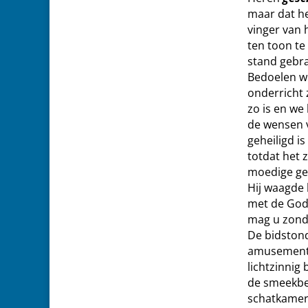
maar dat he
vinger van 
ten toon te 
stand gebra
Bedoelen w
onderricht z
zo is en we
de wensen 
geheiligd i
totdat het 
moedige geb
Hij waagde 
met de Godd
mag u zonde
De bidstond
amusement.
lichtzinnig
de smeekbed
schatkamer 