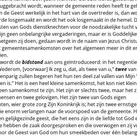
eruggebracht wordt, wanneer de gemeente reden heeft te ge
n de Geest werkelijk in het hart van de overtreder is, dan w
rde losgemaakt en wordt het ook losgemaakt in de hemel. 
en van Gods dienstknechten voor de noodzakelijke tucht 
jn geen onbelangrijke vergaderingen, maar er is Goddelijke 
etgeen zij doen, gedaan wordt in de naam van Jezus Christ
t gemeentesamenkomsten over het algemeen meer in dit ern
ien.
 wordt de
bidstond
aan ons geïntroduceerd: in het negenti
Wederom, [voorwaar] Ik zeg u, dat, als twee van u,”
twee
van 
eenparig zullen begeren het hun ten deel zal vallen van Mijn
en is.” Het is een heel kleine samenkomst, het kon niet klein
en samenkomst te zijn. Het zijn er slechts twee, maar het z
nsen en twee gelovigen. Het zijn twee van Gods eigen
en, wier grote zorg Zijn Koninkrijk is; het zijn twee ernstige
ie enorm verlangen naar de voorspoed van de gemeente. He
 gelijkgezinde geest, die het eens zijn in de liefde tot God 
e hebben de zaak doorgesproken en die overwogen en zij v
or de Geest van God om hun smeekbeden over één belangr