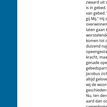
zwaard uit
is in gebed.
van gebed. 
gij Mij.” Hi
overwinnen 
laten gaan 
worstelend
komen tot d
duizend naj
opeengestap
kracht, maa
genade ope
gebedspartn
Jacobus zic
altijd gelo
wij de woor
geschieden 
Nu, ten der
aard dan oo
samenkomst