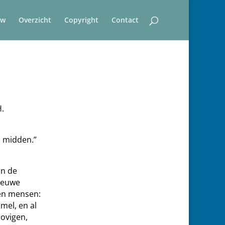
uw
Overzicht
Copyright
Contact
.
n midden.”
an de
Nieuwe
en mensen:
emel, en al
lovigen,