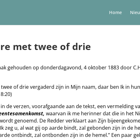
Home
Nie
re met twee of drie
aak gehouden op donderdagavond, 4 oktober 1883 door C.H
twee of drie vergaderd zijn in Mijn naam, daar ben Ik in hu
8:20)
n de verzen, voorafgaande aan de tekst, een vermelding v
eentesamenkomst,
waarvan ik me herinner dat die in het 
wordt genoemd. De Redder verklaart aan Zijn bijeengekom
k zeg u, al wat gij op aarde bindt, zal gebonden zijn in de h
aarde ontbindt, zal ontbonden zijn in de hemel.” Een paar ge