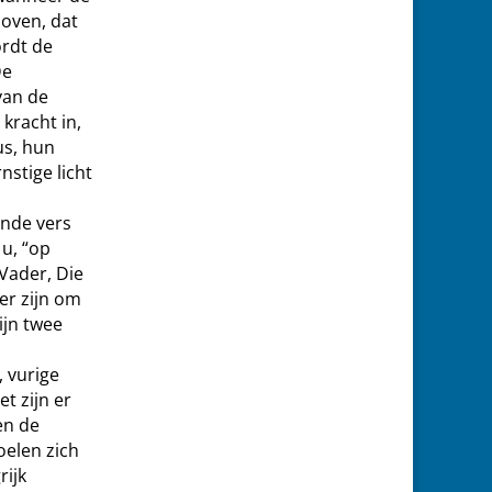
loven, dat
ordt de
De
van de
kracht in,
us, hun
stige licht
ende vers
u, “op
 Vader, Die
er zijn om
ijn twee
, vurige
t zijn er
en de
oelen zich
ijk