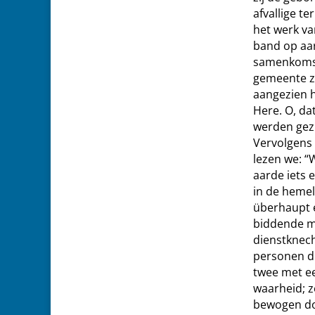
afvallige t
het werk va
band op aa
samenkomst
gemeente zi
aangezien h
Here. O, da
werden gez
Vervolgens
lezen we: “
aarde iets 
in de hemel
überhaupt e
biddende me
dienstknecht
personen d
twee met een
waarheid; z
bewogen do