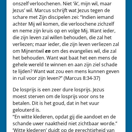
onszelf verloochenen. Niet ‘ik’, mijn wil, maar
Jezus’ wil. Marcus schrijft wat Jezus tegen de
schare met Zijn discipelen zei: “Indien iemand
achter Mij wil komen, die verloochene zichzelf
en neme zijn kruis op en volge Mij. Want ieder,
die zijn leven zal willen behouden, die zal het
verliezen; maar ieder, die zijn leven verliezen zal
om Mijnentwil
en
om des evangelies wil, die zal
het behouden. Want wat baat het een mens de
gehele wereld te winnen en aan zijn ziel schade
te lijden? Want wat zou een mens kunnen geven
in ruil voor zijn leven?” (Marcus 8:34-37)
De losprijs is een zeer dure losprijs. Jezus
moest sterven om de losprijs voor ons te
betalen. Dit is het goud, dat in het vuur
gelouterd is.
“En witte klederen, opdat gij die aandoet en de
schande uwer naaktheid niet zichtbaar worde.”
‘Witte klederen’ duidt op de gerechtigheid van