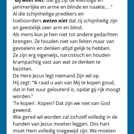
“
Gij weet niet
, dat gij zijt de ellendige en
jammerlijke en arme en blinde en naakte, . .”
Al die schijnheilige predikers en
toehoorders
weten niet
dat zij schijnheilig zijn
en geestelijk zeer arm en blind.
Als mens kun je hen niet tot andere gedachten
brengen. Ze houden niet van feiten maar van
gevoelens en denken altijd gelijk te hebben.
Ze zijn erg eigenwijs, narcistisch en houden
krampachtig vast aan wat ze denken te
bezitten.
De Here Jezus legt niemand Zijn wil op.
Hij zegt: “Ik raad u aan van Mij te kopen goud,
dat in het vuur gelouterd is, opdat gij rijk moogt
worden.”
‘Te kopen’. Kopen? Dat zijn we niet van God
gewend.
Wie gered wil worden zal zichzelf volledig in de
handen van Jezus moeten leggen. Ons hart
moet Hem volledig toegewijd zijn. We moeten